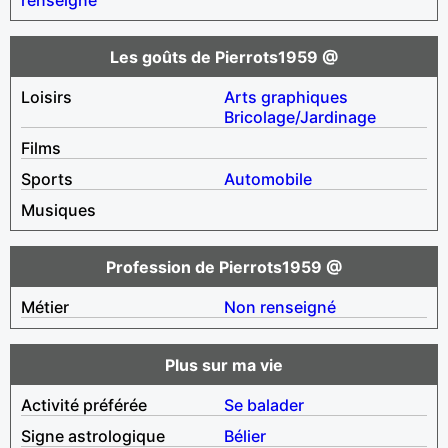
Les goûts de Pierrots1959 @
Loisirs
Arts graphiques
Bricolage/Jardinage
Films
Sports
Automobile
Musiques
Profession de Pierrots1959 @
Métier
Non renseigné
Plus sur ma vie
Activité préférée
Se balader
Signe astrologique
Bélier