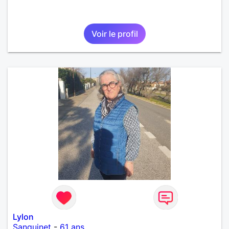
Voir le profil
Lylon
Sanguinet
-
61 ans