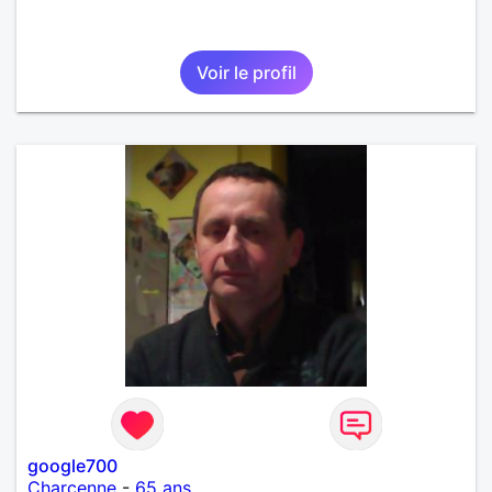
Voir le profil
google700
Charcenne
-
65 ans