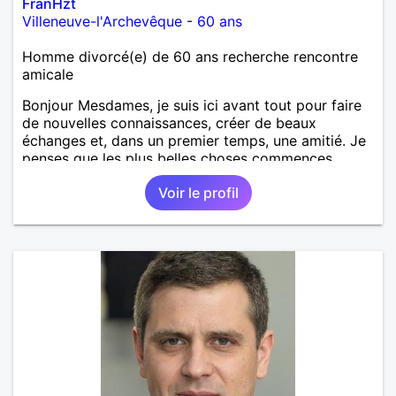
FranHzt
Villeneuve-l'Archevêque
-
60 ans
Homme divorcé(e) de 60 ans recherche rencontre
amicale
Bonjour Mesdames, je suis ici avant tout pour faire
de nouvelles connaissances, créer de beaux
échanges et, dans un premier temps, une amitié. Je
penses que les plus belles choses commences
souvent le plus simplement. J'aime rire, discuter et
Voir le profil
profiter de ce que la vie à de beau à nous offrir. Si
une belle connexion se crée, je serai ravi d'explorer
la suite et pourquoi pas envisager un vrai projet
sincère à deux.