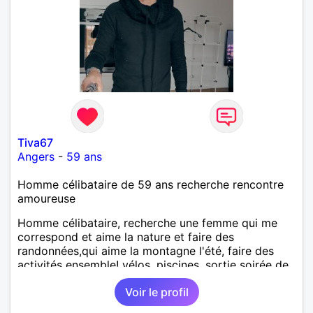
Tiva67
Angers
-
59 ans
Homme célibataire de 59 ans recherche rencontre
amoureuse
Homme célibataire, recherche une femme qui me
correspond et aime la nature et faire des
randonnées,qui aime la montagne l'été, faire des
activités ensemble! vélos, piscines, sortie soirée de
temps en temps danser et autres...!une femme
Voir le profil
sincère et ouverte à la discussion et qui est fidèle à
la personne