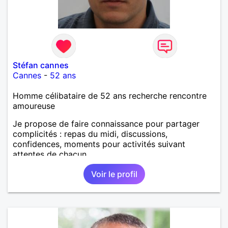
Stéfan cannes
Cannes
-
52 ans
Homme célibataire de 52 ans recherche rencontre
amoureuse
Je propose de faire connaissance pour partager
complicités : repas du midi, discussions,
confidences, moments pour activités suivant
attentes de chacun.
Voir le profil