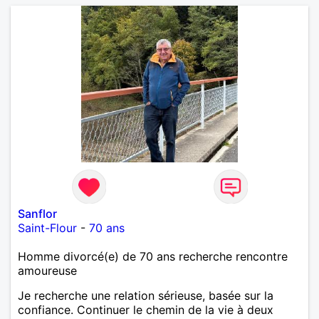
Sanflor
Saint-Flour
-
70 ans
Homme divorcé(e) de 70 ans recherche rencontre
amoureuse
Je recherche une relation sérieuse, basée sur la
confiance. Continuer le chemin de la vie à deux