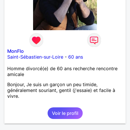
MonFlo
Saint-Sébastien-sur-Loire
-
60 ans
Homme divorcé(e) de 60 ans recherche rencontre
amicale
Bonjour, Je suis un garçon un peu timide,
généralement souriant, gentil (j'essaie) et facile à
vivre.
Voir le profil