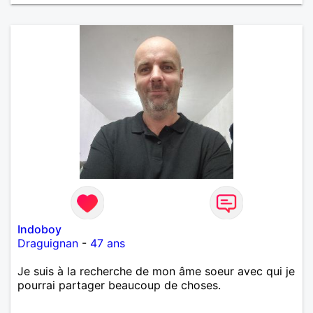
Indoboy
Draguignan
-
47 ans
Je suis à la recherche de mon âme soeur avec qui je
pourrai partager beaucoup de choses.