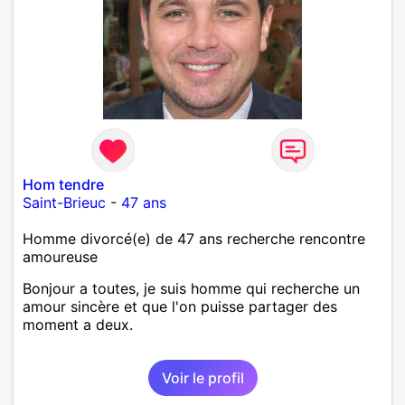
Hom tendre
Saint-Brieuc
-
47 ans
Homme divorcé(e) de 47 ans recherche rencontre
amoureuse
Bonjour a toutes, je suis homme qui recherche un
amour sincère et que l'on puisse partager des
moment a deux.
Voir le profil