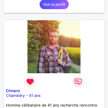
Voir le profil
divers échanges.
Dimano
Chambéry
-
41 ans
Homme célibataire de 41 ans recherche rencontre