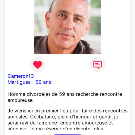
Cameron13
Martigues
-
59 ans
Homme divorcé(e) de 59 ans recherche rencontre
amoureuse
Je viens ici en premier lieu pour faire des rencontres
amicales. Célibataire, plein d'humour et gentil, je
serai ravi de faire une rencontre amoureuse et
sérieuse. Je me réserve d'en discuter plus
précisément pour que l'on se découvre par les