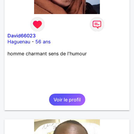
un rêve cet de construire une vie a deux en
harmonie. Si je pourrais lui décrocher la lune je le
ferais. A chaque fois que je vois un beau ciel étoilé
je rêve d' être avec quelqu'un.
David66023
Haguenau
-
56 ans
homme charmant sens de l'humour
Voir le profil