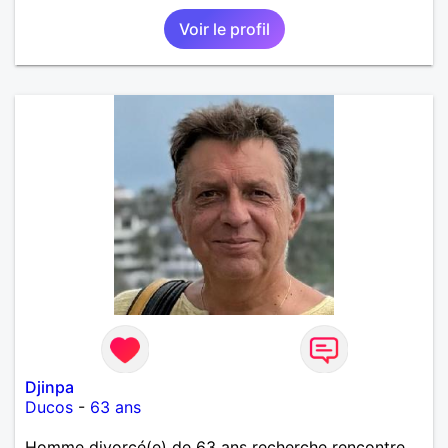
autre endroits.
Voir le profil
Djinpa
Ducos
-
63 ans
Homme divorcé(e) de 63 ans recherche rencontre