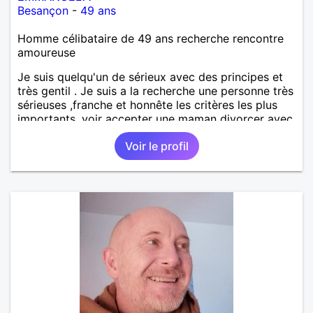
Besançon
-
49 ans
Homme célibataire de 49 ans recherche rencontre
amoureuse
Je suis quelqu'un de sérieux avec des principes et
très gentil . Je suis a la recherche une personne très
sérieuses ,franche et honnête les critères les plus
importants, voir accepter une maman divorcer avec
son enfant il n y a aucun problème. S' abstenir au
Voir le profil
personne non sérieuse merci. Recherche dans un
premier temps dialogue et apprendre à connaître la
personne puis dans un deuxième temps relation plus
sérieuse a voir une vie a deux. (2017 )Ma situation
professionnelle et agent de sécurité privée et
agents SIAP1. ET télésurveillance et vidéo
protection dans les casino supermarché. en CDI
Mes passions. Sont la robotique ,vtt ,Echeque
,astronomie . Service militaire belfort 35 régiment d
infanterie et engager sur 5 ans.de (1998 a 2003.)
Divers je fait en moyenne 6 km de marche par jour
a pieds. A la fin de mon travail a mon domicile. J 'ai