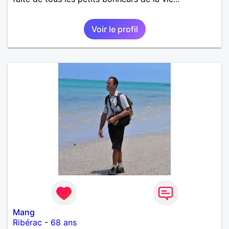
Voir le profil
Mang
Ribérac
-
68 ans