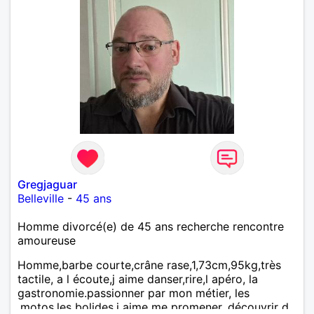
Gregjaguar
Belleville
-
45 ans
Homme divorcé(e) de 45 ans recherche rencontre
amoureuse
Homme,barbe courte,crâne rase,1,73cm,95kg,très
tactile, a l écoute,j aime danser,rire,l apéro, la
gastronomie.passionner par mon métier, les
,motos,les bolides.j aime me promener, découvrir d