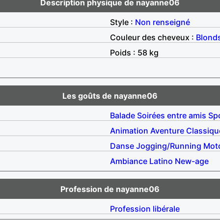
Description physique de nayanne06
Style :
Non renseigné
Couleur des cheveux :
Blond
Poids : 58 kg
Les goûts de nayanne06
Balade
Soirées entre amis
Sp
Animation
Aventure
Classiqu
Danse
Jogging/Running
Mot
Ambiance
Latino
New-age
Profession de nayanne06
Profession libérale