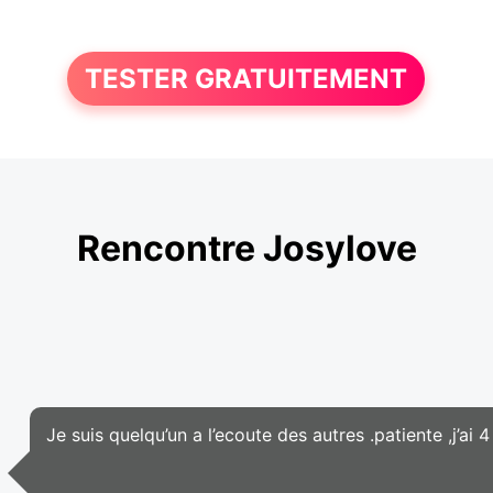
TESTER GRATUITEMENT
Rencontre Josylove
Je suis quelqu’un a l’ecoute des autres .patiente ,j’ai 