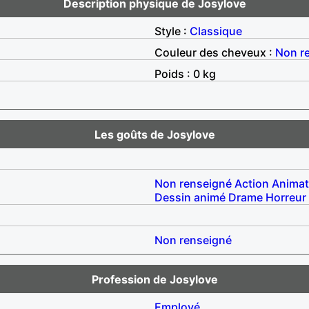
Description physique de Josylove
Style :
Classique
Couleur des cheveux :
Non r
Poids : 0 kg
Les goûts de Josylove
Non renseigné
Action
Animat
Dessin animé
Drame
Horreur
Non renseigné
Profession de Josylove
Employé