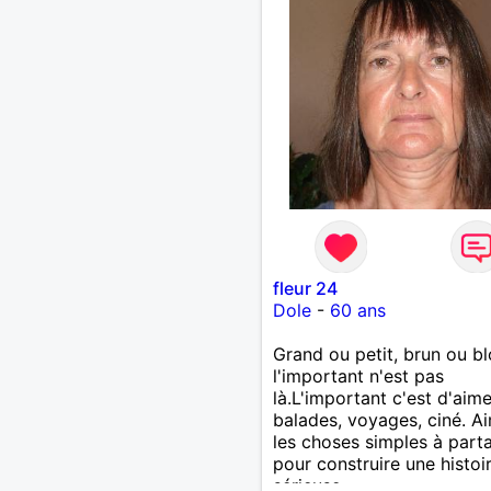
fleur 24
Dole
-
60 ans
Grand ou petit, brun ou b
l'important n'est pas
là.L'important c'est d'aime
balades, voyages, ciné. A
les choses simples à part
pour construire une histoi
sérieuse.