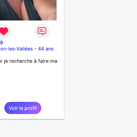
79
on-les-Vallées
-
44 ans
r je recherche à faire ma
Voir le profil