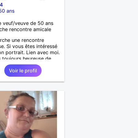
4
50 ans
 veuf/veuve de 50 ans
che rencontre amicale
rche une rencontre
se. Si vous êtes intéressé
n portrait. Lien avec moi.
s toujours heureuse de
cueillir.
Voir le profil