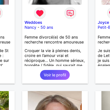
Weddoes
Joyce
Nancy
-
50 ans
Petit-
ans
Femme divorcé(e) de 50 ans
Femme 
ureuse
recherche rencontre amoureuse
recher
de St
Croquer la vie à pleines dents,
Je sui
 :
croire en l’amour vrai et
de Let
e sur
réciproque… Un homme sérieux,
je suis
d'
honnête / fidèle, qui saurait me
égalem
ne vaut
faire rire à nouveau, est le bien
généra
Voir le profil
ques
venu !
jeune 
our
chimie
entre
evoir.
.