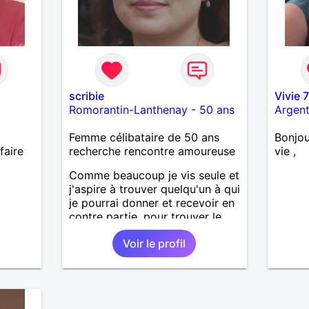
scribie
Vivie 
Romorantin-Lanthenay
-
50 ans
Argent
Femme célibataire de 50 ans
Bonjou
faire
recherche rencontre amoureuse
vie ,
Comme beaucoup je vis seule et
j'aspire à trouver quelqu'un à qui
je pourrai donner et recevoir en
contre partie, pour trouver le
bonheur tout seimplement.
Voir le profil