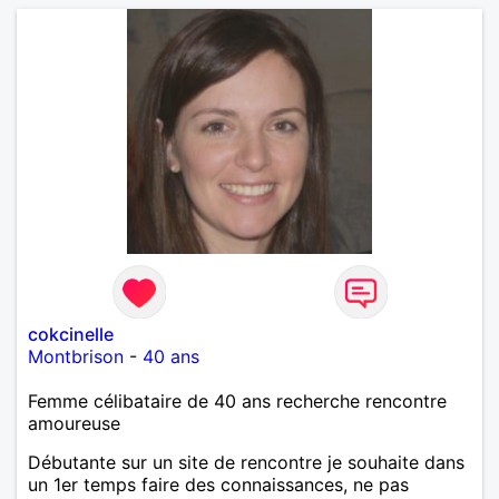
cokcinelle
Montbrison
-
40 ans
Femme célibataire de 40 ans recherche rencontre
amoureuse
Débutante sur un site de rencontre je souhaite dans
un 1er temps faire des connaissances, ne pas