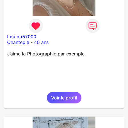
Loulou57000
Chantepie
-
40 ans
J’aime la Photographie par exemple.
Voir le profil