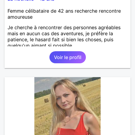
Femme célibataire de 42 ans recherche rencontre
amoureuse
Je cherche à rencontrer des personnes agréables
mais en aucun cas des aventures, je préfère la
patience, le hasard fait si bien les choses, puis
quelqu'un aimant si possible.
Voir le profil