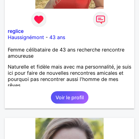
reglice
Haussignémont
-
43 ans
Femme célibataire de 43 ans recherche rencontre
amoureuse
Naturelle et fidèle mais avec ma personnalité, je suis
ici pour faire de nouvelles rencontres amicales et
pourquoi pas rencontrer aussi l'homme de mes
rêves.
Voir le profil