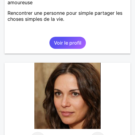
amoureuse
Rencontrer une personne pour simple partager les
choses simples de la vie.
Voir le profil