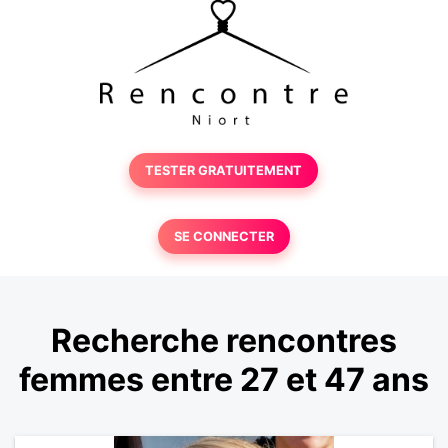
TESTER GRATUITEMENT
SE CONNECTER
Recherche rencontres
femmes entre 27 et 47 ans