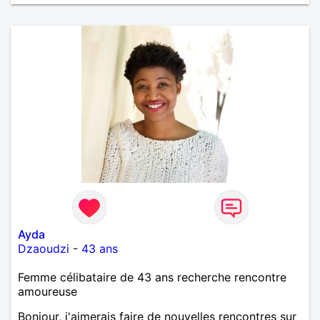
Ayda
Dzaoudzi
-
43 ans
Femme célibataire de 43 ans recherche rencontre
amoureuse
Bonjour, j'aimerais faire de nouvelles rencontres sur