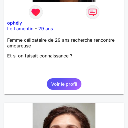
ophély
Le Lamentin
-
29 ans
Femme célibataire de 29 ans recherche rencontre
amoureuse
Et si on faisait connaissance ?
Voir le profil