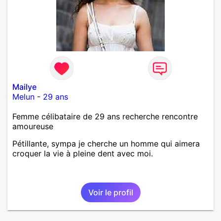
Mailye
Melun
-
29 ans
Femme célibataire de 29 ans recherche rencontre
amoureuse
Pétillante, sympa je cherche un homme qui aimera
croquer la vie à pleine dent avec moi.
Voir le profil