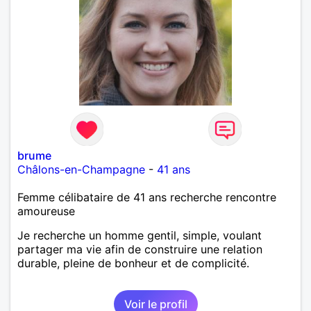
brume
Châlons-en-Champagne
-
41 ans
Femme célibataire de 41 ans recherche rencontre
amoureuse
Je recherche un homme gentil, simple, voulant
partager ma vie afin de construire une relation
durable, pleine de bonheur et de complicité.
Voir le profil