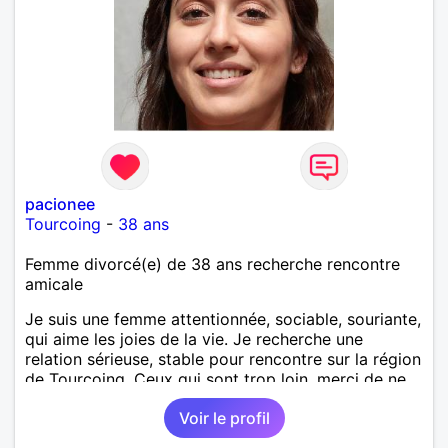
pacionee
Tourcoing
-
38 ans
Femme divorcé(e) de 38 ans recherche rencontre
amicale
Je suis une femme attentionnée, sociable, souriante,
qui aime les joies de la vie. Je recherche une
relation sérieuse, stable pour rencontre sur la région
de Tourcoing. Ceux qui sont trop loin, merci de ne
pas me contacter et pour les autres je ne
Voir le profil
manquerais pas de vous répondre et ce sera avec
plaisir.