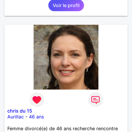
Voir le profil
chris du 15
Aurillac
-
46 ans
Femme divorcé(e) de 46 ans recherche rencontre