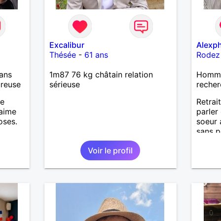
Excalibur
Alexph
Thésée
-
61 ans
Rodez
ans
1m87 76 kg châtain relation
Homme
ureuse
sérieuse
recher
me
Retrait
 aime
parler
oses.
soeur 
sans p
ade et
espère
Voir le profil
 temps
ager
.