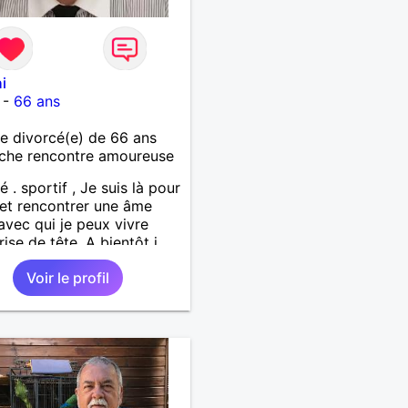
i
-
66 ans
 divorcé(e) de 66 ans
che rencontre amoureuse
é . sportif , Je suis là pour
 et rencontrer une âme
avec qui je peux vivre
rise de tête. A bientôt j
 . Amicalement
Voir le profil