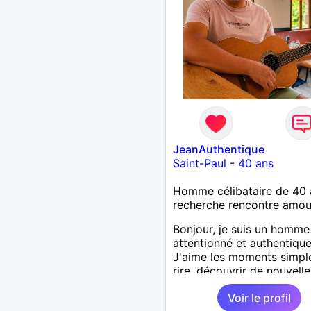
JeanAuthentique
Saint-Paul
-
40 ans
Homme célibataire de 40 
recherche rencontre amo
Bonjour, je suis un homme
attentionné et authentique
J'aime les moments simpl
rire, découvrir de nouvelle
choses et passer du temp
Voir le profil
les personnes qui compten