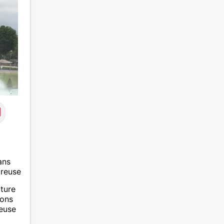
cache dans le coeur que ce
situe les plus belles choses. Un
petit mot me ferai plaisir. A
bientôt.
ans
ureuse
ture
ions
euse