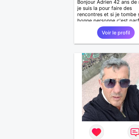
Bonjour Adrien 42 ans de 
je suis la pour faire des
rencontres et si je tombe 
bonne personne c'est parfa
tu est attentionné tactile e
Voir le profil
honnête je te met direct u
8/10.lol