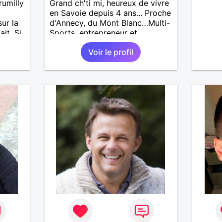
rumilly
Grand ch'ti mi, heureux de vivre
en Savoie depuis 4 ans... Proche
sur la
d'Annecy, du Mont Blanc…Multi-
it. Si
Sports, entrepreneur et
t
bénévole au Fort de Lestal
Voir le profil
n
73200 Marthod (Alt. 800m)…
Endroit "fabuleux" !…Enquêtes
et tu me trouveras !