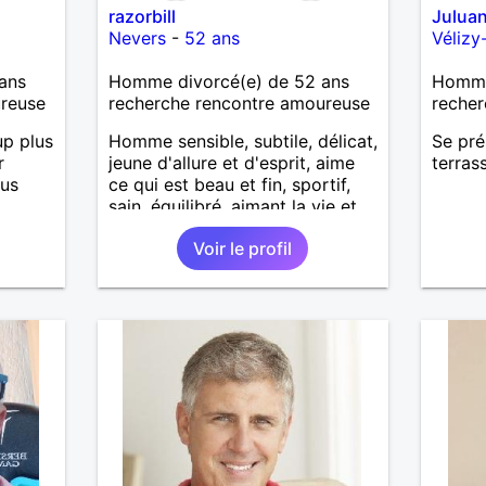
razorbill
Julua
Nevers
-
52 ans
Vélizy
ans
Homme divorcé(e) de 52 ans
Homme 
ureuse
recherche rencontre amoureuse
recher
p plus
Homme sensible, subtile, délicat,
Se pré
r
jeune d'allure et d'esprit, aime
terras
ous
ce qui est beau et fin, sportif,
sain, équilibré, aimant la vie et
l'humour, ne se prend pas au
Voir le profil
sérieux, simple, tendre, stable,
cherche femme sensuelle,
intelligente et gaie.