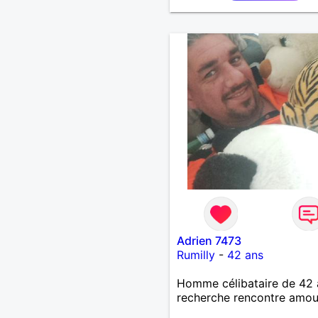
recherche une relation sér
basée sur le respect, la
confiance et la complicité
plaisir de faire connaissan
Adrien 7473
Rumilly
-
42 ans
Homme célibataire de 42 
recherche rencontre amo