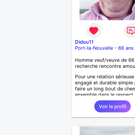
Didou11
Port-la-Nouvelle
-
66 ans
Homme veuf/veuve de 66
recherche rencontre amo
Pour une relation sérieuse
engagé et durable simple
faire un long bout de che
ensemble dans le respect 
sincérité aimé être aimer j
Voir le profil
que le bonheur et l'amour
peuvent exister a tout âg
plaisir de vous lire.