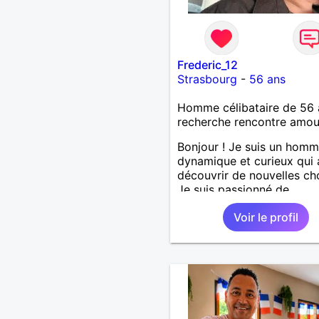
Frederic_12
Strasbourg
-
56 ans
Homme célibataire de 56 
recherche rencontre amo
Bonjour ! Je suis un hom
dynamique et curieux qui
découvrir de nouvelles ch
Je suis passionné de
sport,musique douce,ball
Voir le profil
autres J'adore passer du
avec mes proches et part
des moments inoubliables