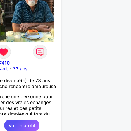
7410
Vert
-
73 ans
 divorcé(e) de 73 ans
che rencontre amoureuse
rche une personne pour
er des vraies échanges
urires et ces petits
s simples qui font du
au cœur
Voir le profil