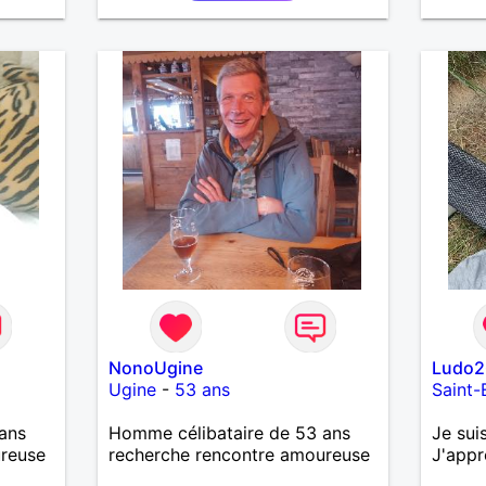
ieuse,
femme qui souhaitera partager
ma vie . Bientôt en retraite a la
. Au
fin de l 'année et libre de toute
ce.
contrainte. Digne de confiance à
la femme qui voudras m 'en
accorder en toute sincérité.
Pour le reste venez me
découvrir par un échange.
NonoUgine
Ludo2
Ugine
-
53 ans
Saint-
ans
Homme célibataire de 53 ans
Je suis
ureuse
recherche rencontre amoureuse
J'appr