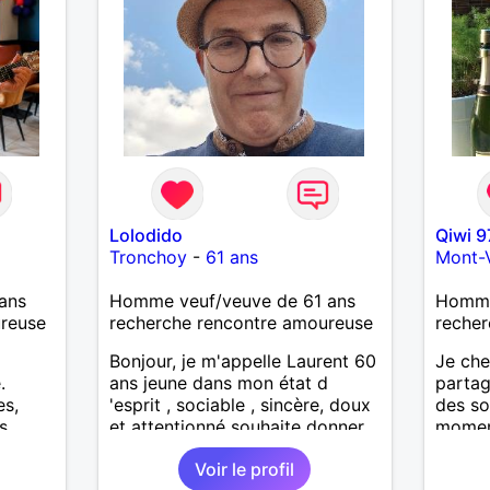
Lolodido
Qiwi 9
Tronchoy
-
61 ans
Mont-
ans
Homme veuf/veuve de 61 ans
Homme
ureuse
recherche rencontre amoureuse
recher
Bonjour, je m'appelle Laurent 60
Je che
.
ans jeune dans mon état d
partag
es,
'esprit , sociable , sincère, doux
des so
s
et attentionné souhaite donner
moment
s avec
de la tendresse , de l'amour et
bien 
Voir le profil
t. Je
beaucoup de bonheur a la