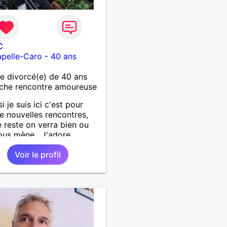
C
pelle-Caro
-
40 ans
 divorcé(e) de 40 ans
che rencontre amoureuse
si je suis ici c'est pour
de nouvelles rencontres,
e reste on verra bien ou
ous mène . J'adore
rir de nouvelles choses ,
Voir le profil
si vous voulez m'initier à
e vos activités je suis
t.