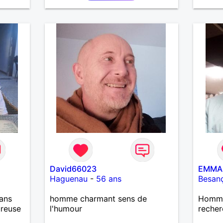
 Je
aussi faire la fête de temps en
ureuse
temps ;-)Je suis papa d’un petit
garçon de 7 ans dont je
m’occupe en garde alternée.
J’aime à peu près tous les styles
de musique. (Oui je suis pas trop
fan de Jul). Je fais du sport
pour garder la forme et plutôt
agréable à regarder. (Enfin je le
pense en tout cas 😂)
David66023
EMMA
Haguenau
-
56 ans
Besan
ans
homme charmant sens de
Homme 
ureuse
l'humour
recher