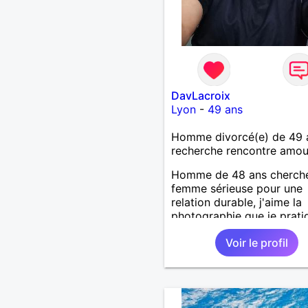
DavLacroix
Lyon
-
49 ans
Homme divorcé(e) de 49 
recherche rencontre amo
Homme de 48 ans cherch
femme sérieuse pour une
relation durable, j'aime la
photographie que je prati
mais l'art en général, j'ai
Voir le profil
bricoler, marcher, resto, ci
mais aussi passer des mo
calme devant un bon film
série avec un plateau repa
reste est à découvrir.