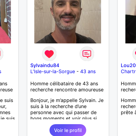
Sylvaindu84
Lou20
s
L'Isle-sur-la-Sorgue
-
43 ans
Chartr
ans
Homme célibataire de 43 ans
Homme
ureuse
recherche rencontre amoureuse
recher
e suis
Bonjour, je m’appelle Sylvain. Je
Homme 
ur,
suis à la recherche d’une
reche
onnes
personne avec qui passer de
prête 
 je suis
bons moments et voir plus si
'aime
nous nous correspondons.
Voir le profil
t
J’aime la nature, les voyages et