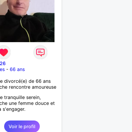
26
es
-
66 ans
 divorcé(e) de 66 ans
che rencontre amoureuse
tranquille serein,
rche une femme douce et
à s'engager.
Voir le profil