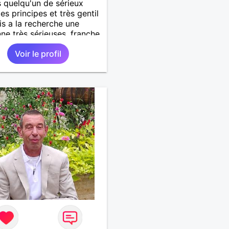
s quelqu'un de sérieux
es principes et très gentil
uis a la recherche une
ne très sérieuses ,franche
nête les critères les plus
Voir le profil
ants, voir accepter une
 divorcer avec son
 il n y a aucun problème.
tenir au personne non
se merci. Recherche dans
mier temps dialogue et
dre à connaître la
ne puis dans un deuxième
relation plus sérieuse a
ne vie a deux. (2017 )Ma
ion professionnelle et
de sécurité privée et
 SIAP1. ET télésurveillance
éo protection dans les
 supermarché. en CDI Mes
ns. Sont la robotique ,vtt
ue ,astronomie . Service
ire belfort 35 régiment d