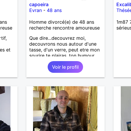
capoeira
Excali
infant
Evran
-
48 ans
Thésé
ans.de
fait e
ans
Homme divorcé(e) de 48 ans
1m87 7
marche
ureuse
recherche rencontre amoureuse
sérieu
de mon
'ai un
tif,
Que dire...decouvrez moi,
vie a 
decouvrons nous autour d'une
pourra
es et
tasse, d'un verre, peut etre mon
le fer
sourire te plairas, ton humour
vois u
me fera pouffer.. en tout cas on
d' êtr
Voir le profil
a tout a gagner.
ire
e