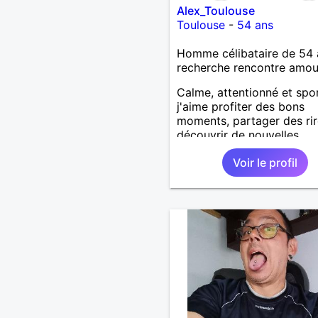
Alex_Toulouse
Toulouse
-
54 ans
Homme célibataire de 54 
recherche rencontre amo
Calme, attentionné et spor
j'aime profiter des bons
moments, partager des rir
découvrir de nouvelles
expériences. Sincère et à
Voir le profil
l'écoute, je recherche une
personne avec qui constru
une belle complicité et un
relation authentique.