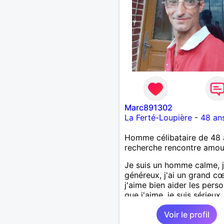
Marc891302
La Ferté-Loupière
-
48 an
Homme célibataire de 48 
recherche rencontre amo
Je suis un homme calme, j
généreux, j'ai un grand cœ
j'aime bien aider les pers
que j'aime, je suis sérieux,
sincère, je suis honnête, j
Voir le profil
pas qu'on joue avec moi e