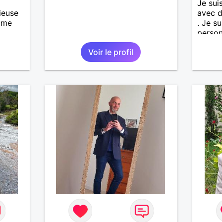
Je sui
ieuse
avec d
aime
. Je s
person
et hon
Voir le profil
import
maman
enfant
S' abs
sérieu
un pre
appren
person
temps 
voir u
situat
agent 
agents
et vid
casino
passio
,Echeq
milita