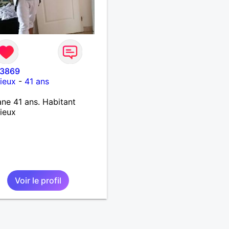
o3869
ieux
-
41 ans
ne 41 ans. Habitant
ieux
Voir le profil