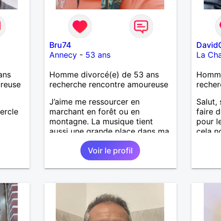
Bru74
David
Annecy
-
53 ans
La Cha
ans
Homme divorcé(e) de 53 ans
Homme
ureuse
recherche rencontre amoureuse
recher
J’aime me ressourcer en
Salut, 
ercle
marchant en forêt ou en
faire 
montagne. La musique tient
pour l
aussi une grande place dans ma
cela n
vie : j’adore aller à des concerts
découv
Voir le profil
ou à des festivals. Voyager et
alors 
découvrir de nouvelles cultures,
l'une d
c’est ce qui m’inspire le plus.
partan
J’aimerais rencontrer quelqu’un
avec qui partager ces moments
simples et sincères.