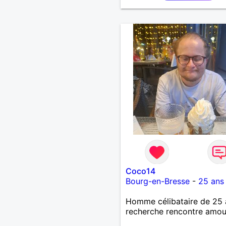
j'aime pas les mensonges.
cherche une relation amo
et sérieuse.
Coco14
Bourg-en-Bresse
-
25 ans
Homme célibataire de 25 
recherche rencontre amo